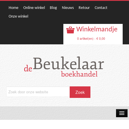
Home
Online winkel
Blog
Nieuws
Retour
Contact
Onze winkel
Winkelmandje
0 artikel(en) - € 0,00
OPRUIMING