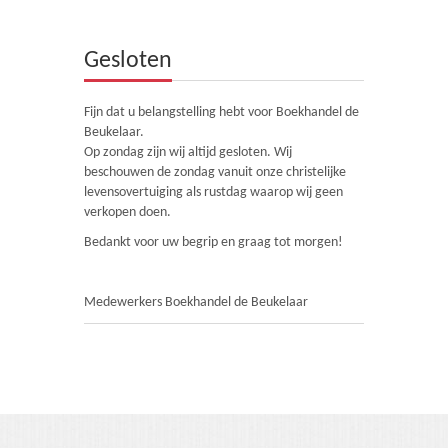
Theologie
Gesloten
Bijbels
Ethiek en Pastoraal
Fijn dat u belangstelling hebt voor Boekhandel de
Beukelaar.
Kinderen en Jeugd
Op zondag zijn wij altijd gesloten. Wij
beschouwen de zondag vanuit onze christelijke
Romans
levensovertuiging als rustdag waarop wij geen
verkopen doen.
Cd's
Bedankt voor uw begrip en graag tot morgen!
Diversen
Medewerkers Boekhandel de Beukelaar