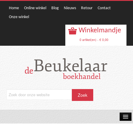
Home
Online winkel
Blog
Nieuws
Retour
Contact
Onze winkel
Winkelmandje
0 artikel(en) - € 0,00
OPRUIMING