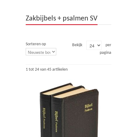
Theologie
Zakbijbels + psalmen SV
Bijbels
Ethiek en Pastoraal
Sorteren op
Bekijk
per
Kinderen en Jeugd
pagina
Romans
1 tot 24 van 45 artikelen
Cd's
Diversen