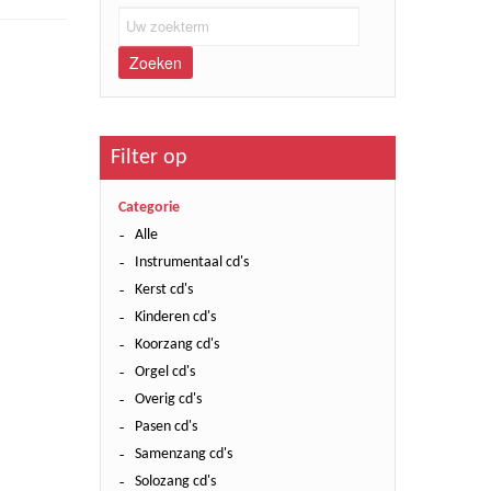
Zoeken
Filter op
Categorie
Alle
Instrumentaal cd's
Kerst cd's
Kinderen cd's
Koorzang cd's
Orgel cd's
Overig cd's
Pasen cd's
Samenzang cd's
Solozang cd's