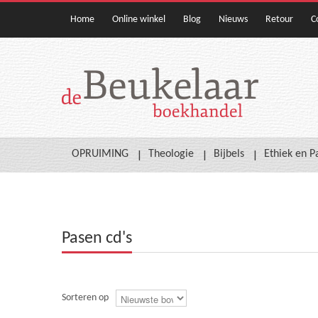
Home
Online winkel
Blog
Nieuws
Retour
C
OPRUIMING
Theologie
Bijbels
Ethiek en P
Pasen cd's
Sorteren op