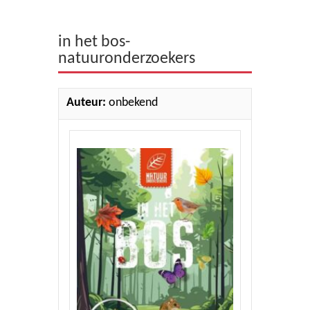
Theologie
in het bos-
Bijbels
natuuronderzoekers
Ethiek en Pastoraal
Auteur:
onbekend
Kinderen en Jeugd
Romans
Cd's
Diversen