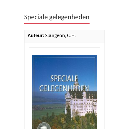
Theologie
Speciale gelegenheden
Bijbels
Ethiek en Pastoraal
Auteur:
Spurgeon, C.H.
Kinderen en Jeugd
Romans
Cd's
Diversen