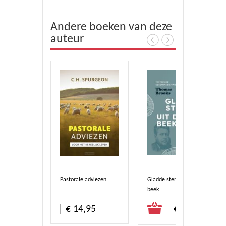
Andere boeken van deze
auteur
loeds
Pastorale adviezen
Gladde stenen uit de
beek
stel direct
Bestel direct
Bestel direct
€ 7,50
€ 14,95
€ 17,95