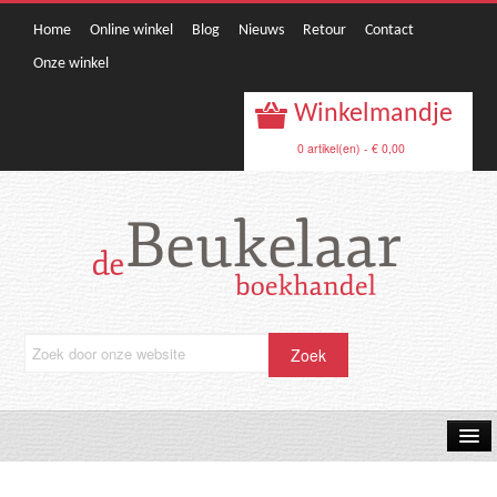
Home
Online winkel
Blog
Nieuws
Retour
Contact
Onze winkel
Winkelmandje
0 artikel(en) - € 0,00
OPRUIMING