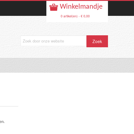
Winkelmandje
0 artikel(en) - € 0,00
en.