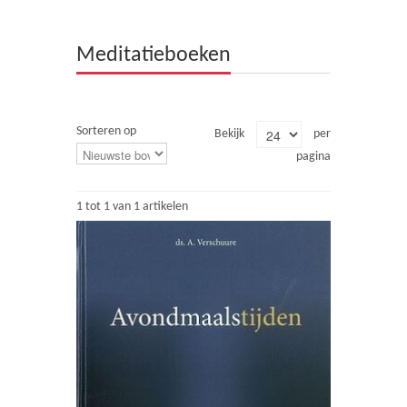
Theologie
Meditatieboeken
Bijbels
Ethiek en Pastoraal
Sorteren op
Bekijk
per
Kinderen en Jeugd
pagina
Romans
1 tot 1 van 1 artikelen
Cd's
Diversen