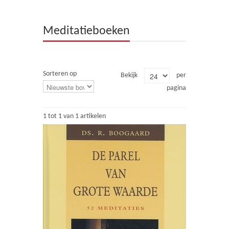
Theologie
Meditatieboeken
Bijbels
Ethiek en Pastoraal
Sorteren op
Bekijk
per
Kinderen en Jeugd
pagina
Romans
1 tot 1 van 1 artikelen
Cd's
Diversen