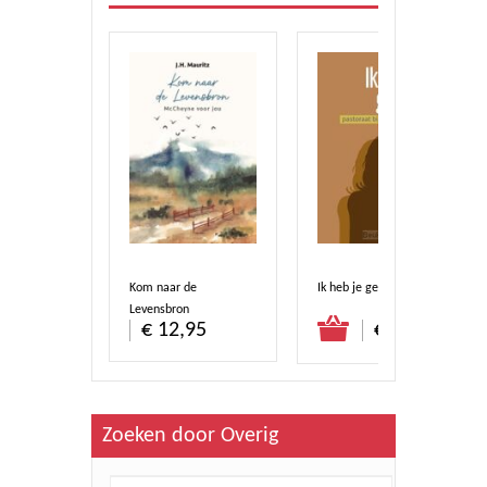
t hart
Kom naar de
Ik heb je gemist
Levensbron
stel direct
Bestel direct
€ 8,50
€ 12,95
€ 9,90
Zoeken door Overig