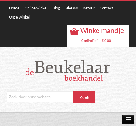
Home
Online winkel
Blog
Nieuws
Retour
Contact
Onze winkel
Winkelmandje
0 artikel(en) - € 0,00
OPRUIMING