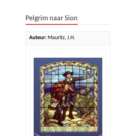
Theologie
Pelgrim naar Sion
Bijbels
Ethiek en Pastoraal
Auteur:
Mauritz, J.H.
Kinderen en Jeugd
Romans
Cd's
Diversen