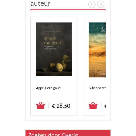
auteur
middelen
Appels van goud
Ik ben verstomd
s listen
stel direct
Bestel direct
Bestel direct
€ 28,90
€ 28,50
€ 22,90
Zoeken door Overig