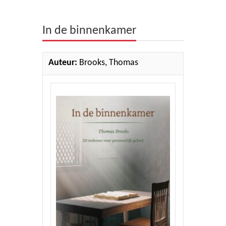
Theologie
In de binnenkamer
Bijbels
Ethiek en Pastoraal
Auteur:
Brooks, Thomas
Kinderen en Jeugd
Romans
Cd's
Diversen