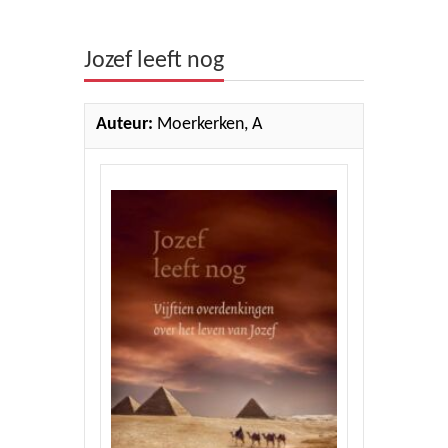
Theologie
Jozef leeft nog
Bijbels
Ethiek en Pastoraal
Auteur:
Moerkerken, A
Kinderen en Jeugd
Romans
Cd's
Diversen