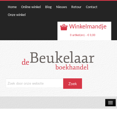
Home
Online winkel
Blog
Nieuws
Retour
Contact
Onze winkel
Winkelmandje
0 artikel(en) - € 0,00
OPRUIMING