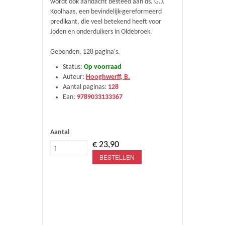
wordt ook aandacht besteed aan ds. G.J.
Koolhaas, een bevindelijk-gereformeerd
predikant, die veel betekend heeft voor
Joden en onderduikers in Oldebroek.
Gebonden, 128 pagina's.
Status:
Op voorraad
Auteur:
Hooghwerff, B.
Aantal paginas:
128
Ean:
9789033133367
Aantal
€ 23,90
BESTELLEN