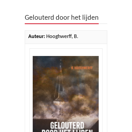
Theologie
Gelouterd door het lijden
Bijbels
Ethiek en Pastoraal
Auteur:
Hooghwerff, B.
Kinderen en Jeugd
Romans
Cd's
Diversen