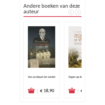
Andere boeken van deze
auteur
ts in gevaren
Van acrobaat tot sioniet
Zegen op de veluwe
stel direct
Bestel direct
Bestel direct
€ 14,50
€ 18,90
€ 24,90