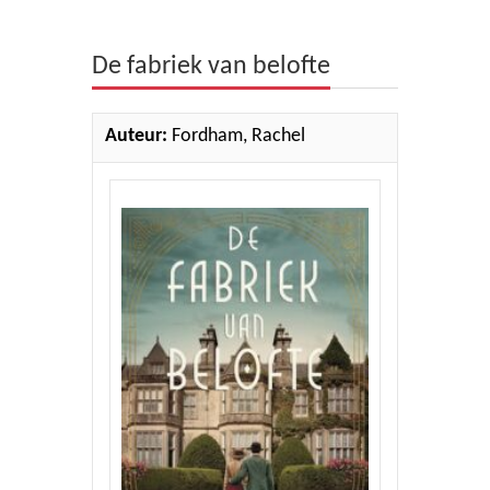
Theologie
De fabriek van belofte
Bijbels
Ethiek en Pastoraal
Auteur:
Fordham, Rachel
Kinderen en Jeugd
Romans
Cd's
Diversen