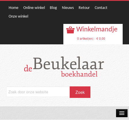
Home
Online winkel
Blog
Nieuws
Retour
Contact
Onze winkel
Winkelmandje
0 artikel(en) - € 0,00
OPRUIMING