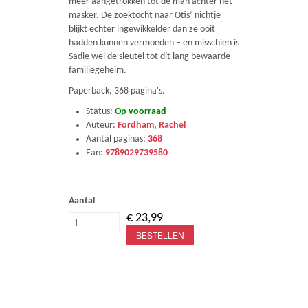
meer aangetrokken tot de man achter het
masker. De zoektocht naar Otis’ nichtje
blijkt echter ingewikkelder dan ze ooit
hadden kunnen vermoeden – en misschien is
Sadie wel de sleutel tot dit lang bewaarde
familiegeheim.
Paperback, 368 pagina's.
Status:
Op voorraad
Auteur:
Fordham, Rachel
Aantal paginas:
368
Ean:
9789029739580
Aantal
€ 23,99
BESTELLEN