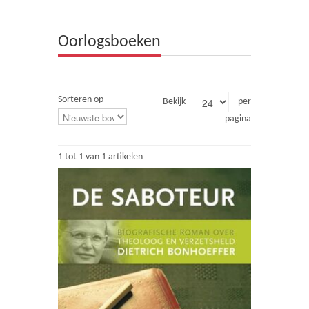
Theologie
Oorlogsboeken
Bijbels
Ethiek en Pastoraal
Sorteren op
Bekijk
per
Kinderen en Jeugd
pagina
Romans
1 tot 1 van 1 artikelen
Cd's
Diversen