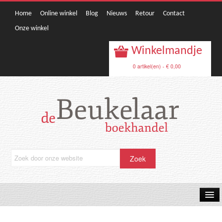
Home
Online winkel
Blog
Nieuws
Retour
Contact
Onze winkel
Winkelmandje
0 artikel(en) - € 0,00
OPRUIMING