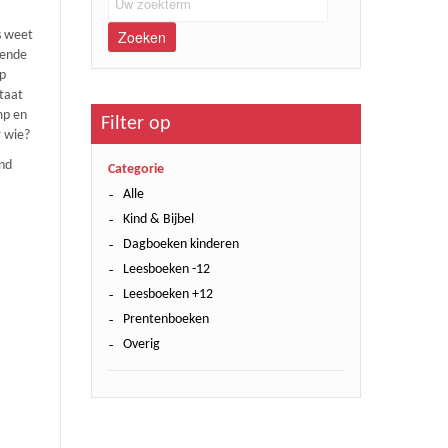
Zoeken
s weet
lende
p
staat
mp en
Filter op
r wie?
nd
Categorie
Alle
Kind & Bijbel
Dagboeken kinderen
Leesboeken -12
Leesboeken +12
Prentenboeken
Overig