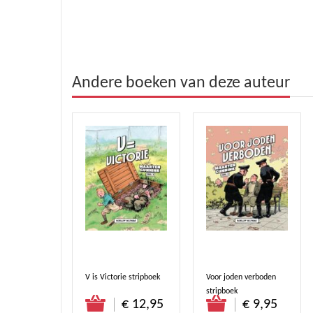
Andere boeken van deze auteur
vaar in de
V is Victorie stripboek
Voor joden verboden
stripboek
stel direct
Bestel direct
Bestel direct
€ 8,50
€ 12,95
€ 9,95