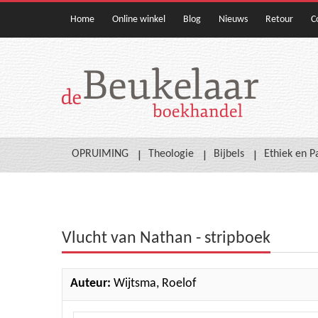
Home
Online winkel
Blog
Nieuws
Retour
C
OPRUIMING
Theologie
Bijbels
Ethiek en P
Vlucht van Nathan - stripboek
Auteur:
Wijtsma, Roelof