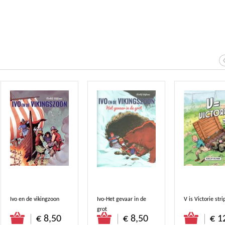
Ivo en de vikingzoon
Ivo-Het gevaar in de
V is Victorie str
grot
€ 8,50
€ 8,50
€ 1