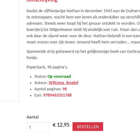
Omschrijving
Nadat de vijftienjarige Nathan in december 1943 aan de Duitser
te ontsnappen, wacht hem een leven als onderduiker op verschil
adressen. Steeds weer loopt hij het gevaar ontdekt te worden. O
boerderij De Wilgenhoeve vindt hij eindelijk wat rust. Maar dan 
ook daar de vijand weer voor de deur. Nathan belandt in een ka
moet vrezen voor zijn leven. Iemand heeft hem verraden... maa
Spannende strip gebaseerd op het gelijknamige boek van Gerbra
Fenijn.
Paperback, 96 pagina's.
Status:
Op voorraad
Auteur:
Wijtsma, Roelof
Aantal paginas:
96
Ean:
9789463351768
Aantal
€ 12,95
BESTELLEN