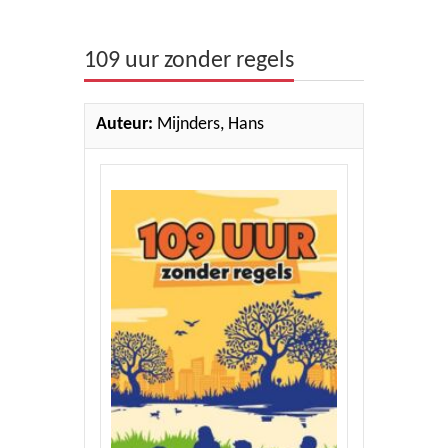
Theologie
109 uur zonder regels
Bijbels
Ethiek en Pastoraal
Auteur:
Mijnders, Hans
Kinderen en Jeugd
Romans
Cd's
Diversen