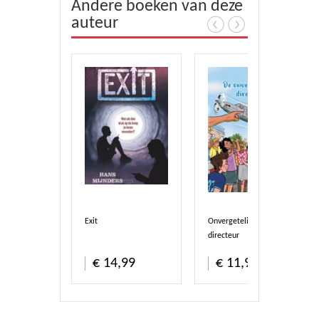
Andere boeken van deze
auteur
Exit
Onvergetelijke
directeur
stel direct
Bestel direct
Bestel direct
50
€ 14,99
€ 11,90