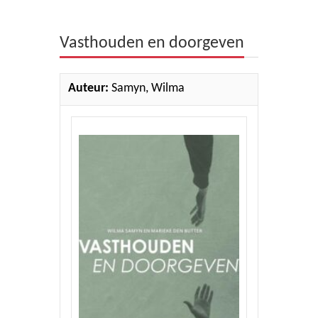
Theologie
Vasthouden en doorgeven
Bijbels
Ethiek en Pastoraal
Auteur:
Samyn, Wilma
Kinderen en Jeugd
Romans
Cd's
Diversen