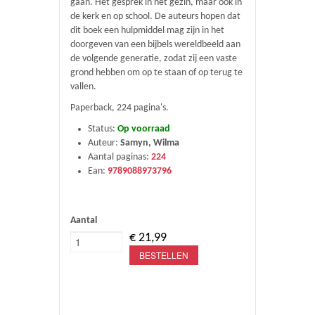
gaan. Het gesprek in het gezin, maar ook in
de kerk en op school. De auteurs hopen dat
dit boek een hulpmiddel mag zijn in het
doorgeven van een bijbels wereldbeeld aan
de volgende generatie, zodat zij een vaste
grond hebben om op te staan of op terug te
vallen.
Paperback, 224 pagina's.
Status:
Op voorraad
Auteur:
Samyn, Wilma
Aantal paginas:
224
Ean:
9789088973796
Aantal
€ 21,99
BESTELLEN