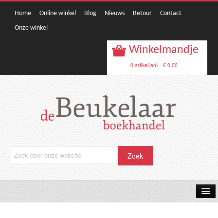
Home
Online winkel
Blog
Nieuws
Retour
Contact
Onze winkel
Winkelmandje
0 artikel(en) - € 0,00
OPRUIMING