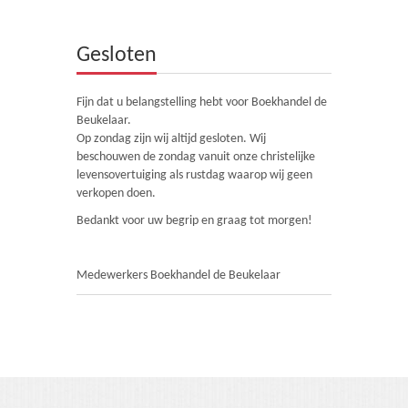
Theologie
Gesloten
Bijbels
Ethiek en Pastoraal
Fijn dat u belangstelling hebt voor Boekhandel de
Beukelaar.
Kinderen en Jeugd
Op zondag zijn wij altijd gesloten. Wij
beschouwen de zondag vanuit onze christelijke
Romans
levensovertuiging als rustdag waarop wij geen
verkopen doen.
Cd's
Bedankt voor uw begrip en graag tot morgen!
Diversen
Medewerkers Boekhandel de Beukelaar