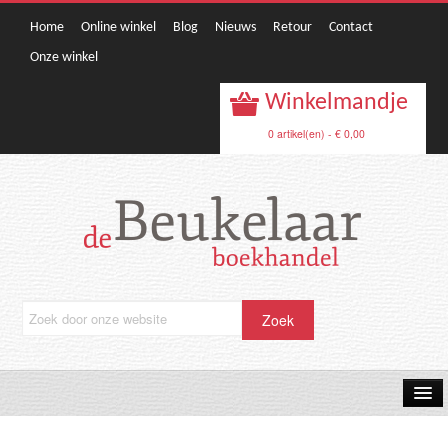
Home
Online winkel
Blog
Nieuws
Retour
Contact
Onze winkel
Winkelmandje
0 artikel(en) - € 0,00
OPRUIMING