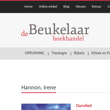
Home
Online winkel
Blog
Nieuws
Retour
C
OPRUIMING
Theologie
Bijbels
Ethiek en P
Hannon, Irene
Danslied