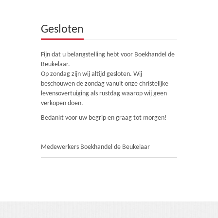
Theologie
Gesloten
Bijbels
Ethiek en Pastoraal
Fijn dat u belangstelling hebt voor Boekhandel de
Beukelaar.
Kinderen en Jeugd
Op zondag zijn wij altijd gesloten. Wij
beschouwen de zondag vanuit onze christelijke
Romans
levensovertuiging als rustdag waarop wij geen
verkopen doen.
Cd's
Bedankt voor uw begrip en graag tot morgen!
Diversen
Medewerkers Boekhandel de Beukelaar