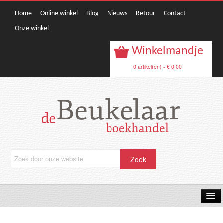
Home
Online winkel
Blog
Nieuws
Retour
Contact
Onze winkel
Winkelmandje
0 artikel(en) - € 0,00
OPRUIMING