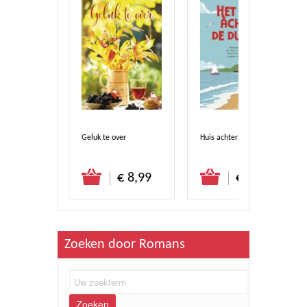
op de
Geluk te over
Huis achter de duinen
stel direct
Bestel direct
Bestel direct
€ 10,50
€ 8,99
€ 19,50
Zoeken door Romans
Zoeken