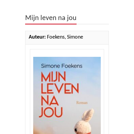
Theologie
Mijn leven na jou
Bijbels
Ethiek en Pastoraal
Auteur:
Foekens, Simone
Kinderen en Jeugd
Romans
Cd's
Diversen