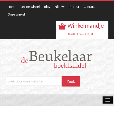
Home
Online winkel
Blog
Nieuws
Retour
Contact
Onze winkel
Winkelmandje
0 artikel(en) - € 0,00
OPRUIMING